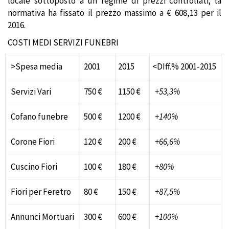
locale sottoposto a un regime di prezzi controllati; la
normativa ha fissato il prezzo massimo a € 608,13 per il
2016.
COSTI MEDI SERVIZI FUNEBRI
>Spesa media
2001
2015
<DIff.% 2001-2015
Servizi Vari
750 €
1150 €
+53,3%
Cofano funebre
500 €
1200 €
+140%
Corone Fiori
120 €
200 €
+66,6%
Cuscino Fiori
100 €
180 €
+80%
Fiori per Feretro
80 €
150 €
+87,5%
Annunci Mortuari
300 €
600 €
+100%